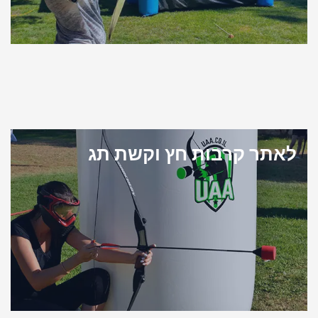
לאתר קרבות חץ וקשת תג