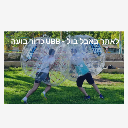
לאתר באבל בול - UBB כדור בועה