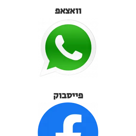
וואצאפ
פייסבוק